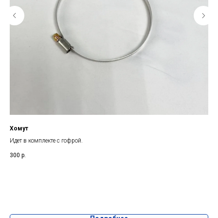
Хомут
Пе
Идет в комплекте с гофрой.
Пер
под
300
р.
3 0
озо