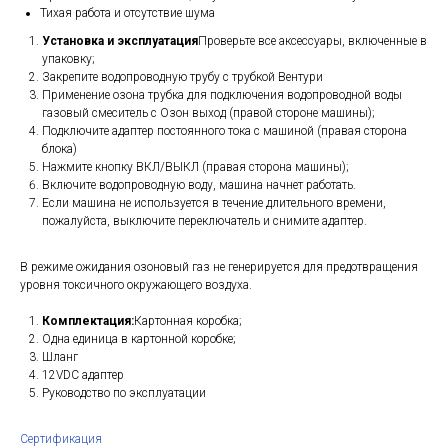
Тихая работа и отсутствие шума
Установка и эксплуатация
Проверьте все аксессуары, включенные в
упаковку;
Закрепите водопроводную трубу с трубкой Вентури
Применение озона трубка для подключения водопроводной воды
газовый смеситель с Озон выход (правой стороне машины);
Подключите адаптер постоянного тока с машиной (правая сторона
блока)
Нажмите кнопку ВКЛ/ВЫКЛ (правая сторона машины);
Включите водопроводную воду, машина начнет работать.
Если машина не используется в течение длительного времени,
пожалуйста, выключите переключатель и снимите адаптер.
В режиме ожидания озоновый газ не генерируется для предотвращения
уровня токсичного окружающего воздуха.
Комплектация:
Картонная коробка;
Одна единица в картонной коробке;
Шланг
12VDC адаптер
Руководство по эксплуатации
Сертификация