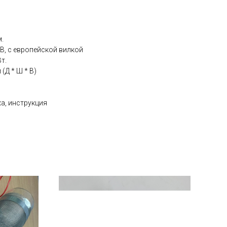
.
В, с европейской вилкой
т.
 (Д * Ш * В)
а, инструкция