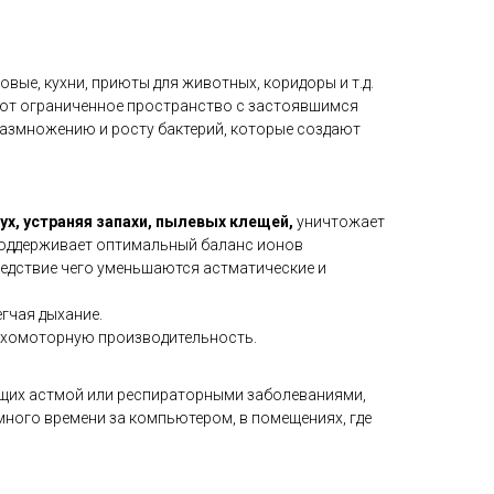
овые, кухни, приюты для животных, коридоры и т.д.
ют ограниченное пространство с застоявшимся
размножению и росту бактерий, которые создают
х, устраняя запахи, пылевых клещей,
уничтожает
 Поддерживает оптимальный баланс ионов
ледствие чего уменьшаются астматические и
егчая дыхание.
ихомоторную производительность.
ющих астмой или респираторными заболеваниями,
 много времени за компьютером, в помещениях, где