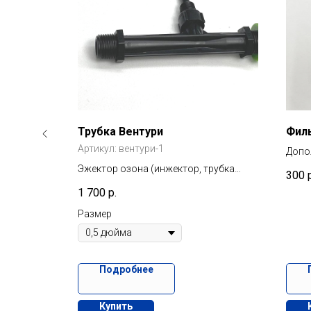
зона
Трубка Вентури
Фил
Артикул:
вентури-1
Допо
тора воды.
Эжектор озона (инжектор, трубка
300
ды в
Вентури) служит для смешивания
1 700
р.
озона с потоком воды
Размер
Подробнее
Купить