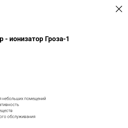
 - ионизатор Гроза-1
я небольших помещений
ативность
еществ
кого обслуживания