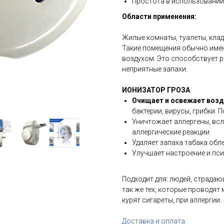
Простота в использовании
Области применения:
Жилые комнаты, туалеты, клад
Такие помещения обычно име
воздухом. Это способствует 
неприятные запахи.
ИОНИЗАТОР ГРОЗА
Очищает и освежает возду
бактерии, вирусы, грибки.
Уничтожает аллергены, вс
аллергические реакции
Удаляет запаха табака обл
Улучшает настроение и пс
Подходит для: людей, страда
так же тех, которые проводят
курят сигареты, при аллергии.
Доставка и оплата