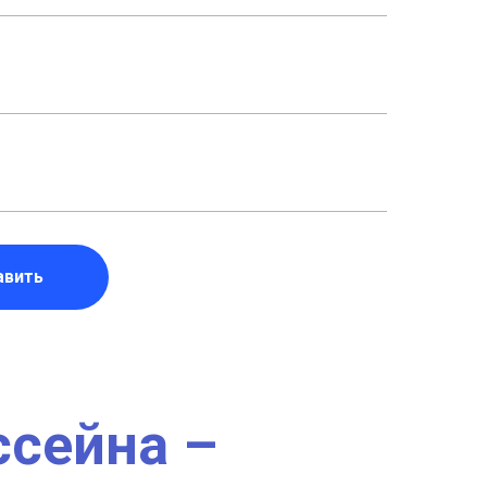
авить
ссейна –