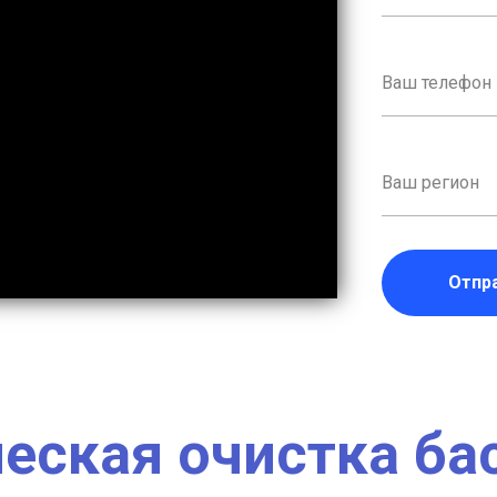
Отпр
еская очистка ба