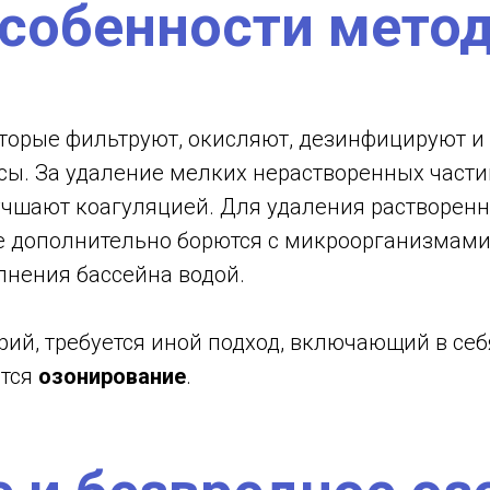
собенности мето
оторые фильтруют, окисляют, дезинфицируют и
сы. За удаление мелких нерастворенных части
учшают коагуляцией. Для удаления растворен
дополнительно борются с микроорганизмами. 
лнения бассейна водой.
рий, требуется иной подход, включающий в се
ется
озонирование
.