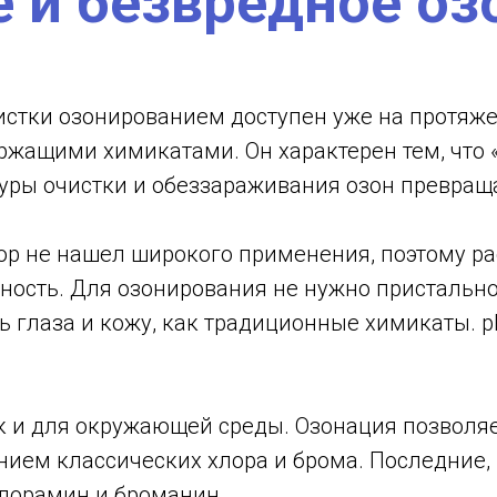
е и безвредное оз
истки озонированием доступен уже на протяжен
жащими химикатами. Он характерен тем, что 
уры очистки и обеззараживания озон превраща
 пор не нашел широкого применения, поэтому р
ность. Для озонирования не нужно пристально 
ть глаза и кожу, как традиционные химикаты. p
ак и для окружающей среды. Озонация позволяе
нием классических хлора и брома. Последние, 
лорамин и броманин.