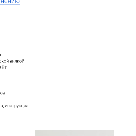
енению
м
ской вилкой
 Вт.
сов
а, инструкция