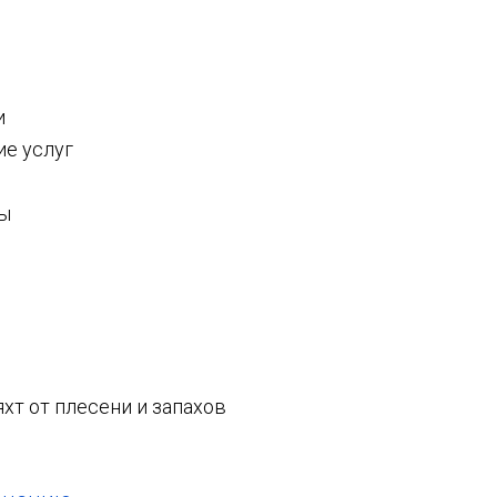
и
ие услуг
лы
яхт от плесени и запахов