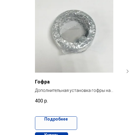
Гофра
Пер
авт
Дополнительная установка гофры на
озонатор
Пере
400
р.
авто
3 00
под
озон
Подробнее
озон