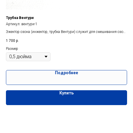
Трубка Вентури
Тру
Артикул:
вентури-1
Тру
Диа
Эжектор озона (инжектор, трубка Вентури) служит для смешивания озона
1 2
с потоком воды
1 700
р.
Размер
Подробнее
Купить