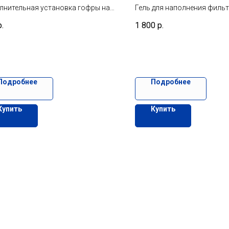
лнительная установка гофры на
Гель для наполнения фильт
атор
осушителя
р.
1 800
р.
Подробнее
Подробнее
Купить
Купить