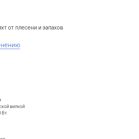
яхт от плесени и запахов
енению
м
ской вилкой
 Вт.