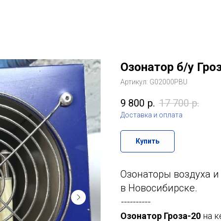
Озонатор б/у Гро
Артикул:
G02000PBU
9 800
р.
17 700
р.
Доставка и оплата
Купить
Озонаторы воздуха и
в Новосибирске.
----------
Озонатор Гроза-20
на 