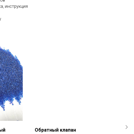
сов
а, инструкция
у
ый
Обратный клапан
Хом