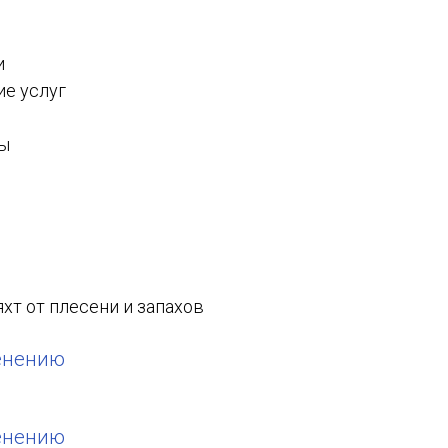
и
ие услуг
лы
яхт от плесени и запахов
енению
енению