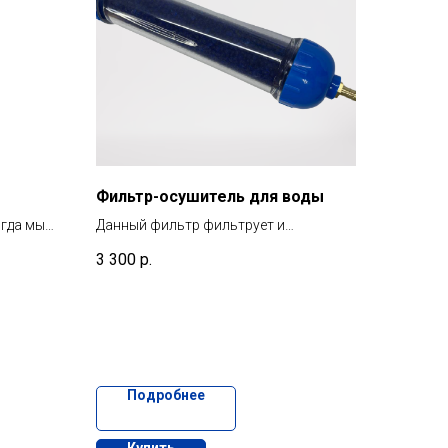
Фильтр-осушитель для воды
огда мы
Данный фильтр фильтрует и
через
высушивает воздух. Используется с
3 300
р.
метод
озонаторами воды.
ании
ается
сь вода.
Подробнее