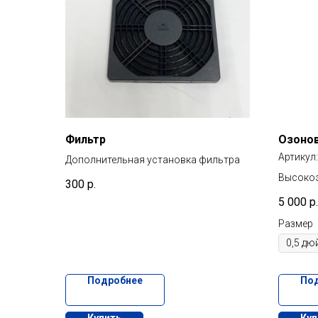
Фильтр
Озоно
Артикул
Дополнительная установка фильтра
Высоко
300
р.
смешива
5 000
р.
встроен
смесите
Размер
Подробнее
По