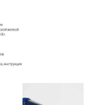
.м
ской вилкой
 Вт.
сов
а, инструкция