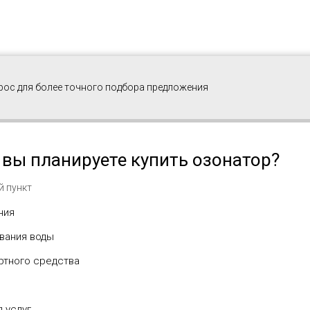
рос для более точного подбора предложения
 вы планируете купить озонатор?
й пункт
ния
вания воды
ртного средства
 услуг