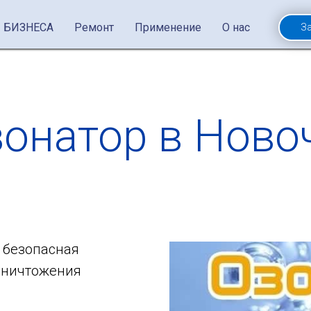
 БИЗНЕСА
Ремонт
Применение
О нас
З
зонатор в Ново
 безопасная
 уничтожения