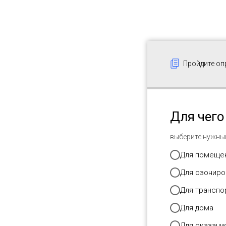
Пройдите оп
Для чего
выберите нужны
Для помеще
Для озониро
Для транспо
Для дома
Для оказания