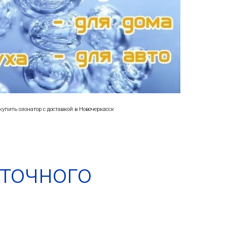
упить озонатор с доставкой в Новочеркасск
 точного