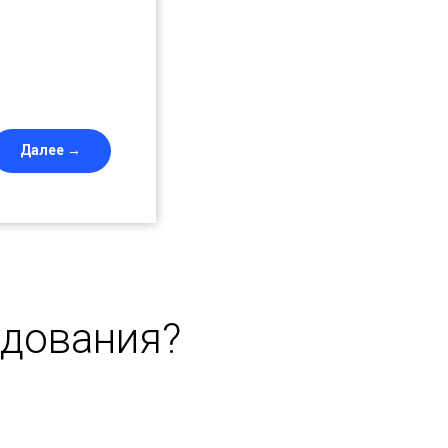
Далее →
удования?