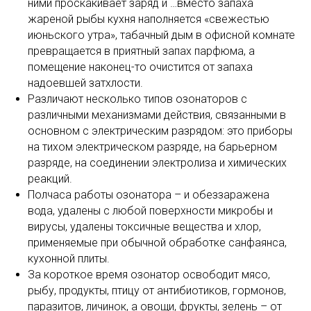
ними проскакивает заряд и …вместо запаха
жареной рыбы кухня наполняется «свежестью
июньского утра», табачный дым в офисной комнате
превращается в приятный запах парфюма, а
помещение наконец-то очистится от запаха
надоевшей затхлости.
Различают несколько типов озонаторов с
различными механизмами действия, связанными в
основном с электрическим разрядом: это приборы
на тихом электрическом разряде, на барьерном
разряде, на соединении электролиза и химических
реакций.
Полчаса работы озонатора – и обеззаражена
вода, удалены с любой поверхности микробы и
вирусы, удалены токсичные вещества и хлор,
применяемые при обычной обработке санфаянса,
кухонной плиты.
За короткое время озонатор освободит мясо,
рыбу, продукты, птицу от антибиотиков, гормонов,
паразитов, личинок, а овощи, фрукты, зелень – от